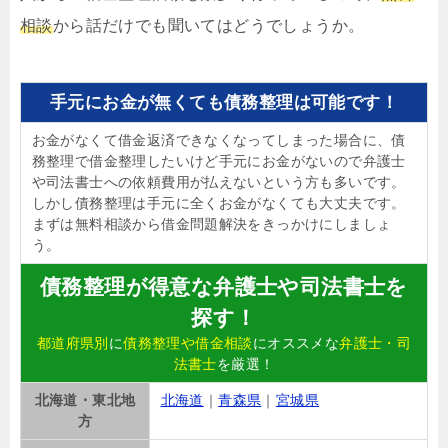
相談
から話だけでも聞いてはどうでしょうか。
手元にお金が無くても債務整理は可能です！
お金がなくて借金返済できなくなってしまった場合に、債
務整理で借金整理したいけど手元にお金がないので弁護士
や司法書士への依頼費用が払えないという方も多いです。
しかし債務整理は手元に全くお金がなくても大丈夫です。
まずは無料相談から借金問題解決をきっかけにしましょ
う。
債務整理が得意な弁護士や司法書士を
探す！
都道府県別
に
債務整理や借金相談
にオススメな
弁護士・司
法書士
を厳選！
北海道・東北地
北海道
｜
青森県
｜
宮城県
方