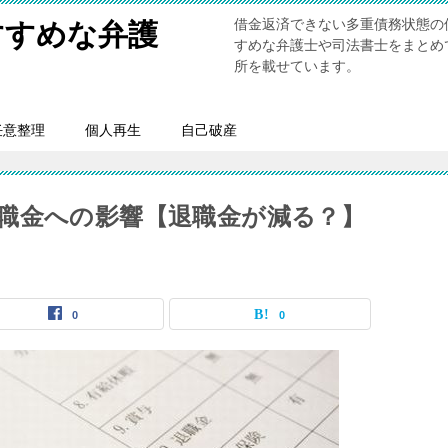
借金返済できない多重債務状態の
すすめな弁護
すめな弁護士や司法書士をまとめ
所を載せています。
任意整理
個人再生
自己破産
職金への影響【退職金が減る？】
0
0